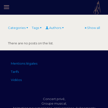
Categories
Tags
Authors
Show all
There are no posts on the list.
Mentions légales
Tarifs
Vidéos
Concert privé,
Groupe musical,