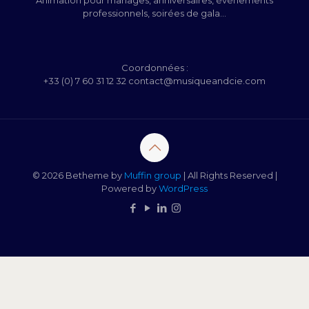
Animation pour mariages, anniversaires, évènements
professionnels, soirées de gala...
Coordonnées :
+33 (0) 7 60 31 12 32 contact@musiqueandcie.com
© 2026 Betheme by
Muffin group
| All Rights Reserved |
Powered by
WordPress