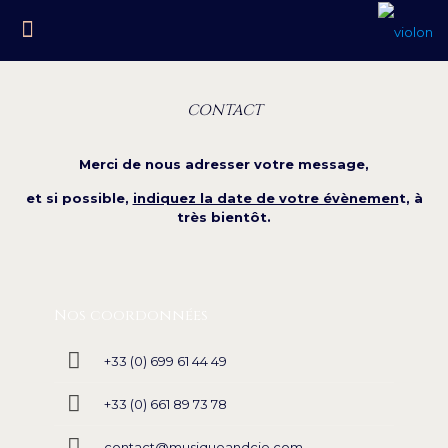
CONTACT
Merci de nous adresser votre message,
et si possible,
indiquez la date de votre évènemen
t, à
très bientôt.
Nos coordonnées
+33 (0) 699 61 44 49
+33 (0) 661 89 73 78
contact@musiqueandcie.com